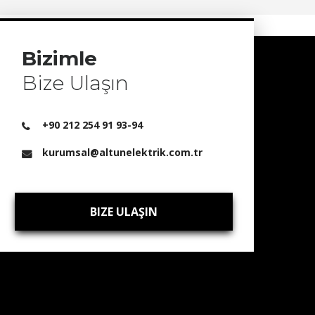
Bizimle
Bize Ulaşın
+90 212 254 91 93-94
kurumsal@altunelektrik.com.tr
BIZE ULAŞIN
BIZE ULAŞIN