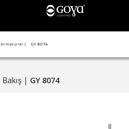
 Armatürler |
GY 8074
 Bakış |
GY 8074