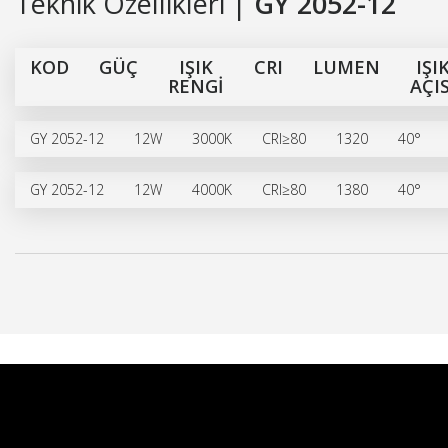
Teknik Özellikleri |
GY 2052-12
KOD
GÜÇ
IŞIK
CRI
LUMEN
IŞI
RENGİ
AÇIS
GY 2052-12
12W
3000K
CRI≥80
1320
40°
GY 2052-12
12W
4000K
CRI≥80
1380
40°