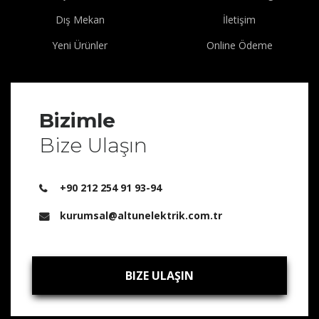
Dış Mekan
İletişim
Yeni Ürünler
Online Ödeme
Bizimle
Bize Ulaşın
+90 212 254 91 93-94
kurumsal@altunelektrik.com.tr
BIZE ULAŞIN
BIZE ULAŞIN