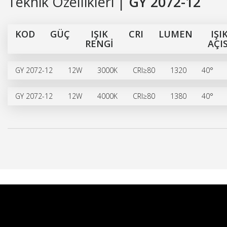
Teknik Özellikleri |
GY 2072-12
KOD
GÜÇ
IŞIK
CRI
LUMEN
IŞI
RENGİ
AÇIS
GY 2072-12
12W
3000K
CRI≥80
1320
40°
GY 2072-12
12W
4000K
CRI≥80
1380
40°