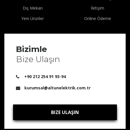
Dış Mekan
İletişim
Yeni Ürünler
Online Ödeme
Bizimle
Bize Ulaşın
+90 212 254 91 93-94
kurumsal@altunelektrik.com.tr
BIZE ULAŞIN
BIZE ULAŞIN