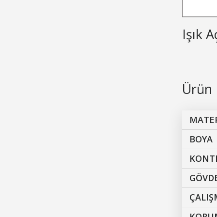
Işık A
Ürün 
MATE
BOYA
KONT
GÖVDE
ÇALI
KORUM