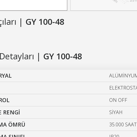
çıları |
GY 100-48
Detayları |
GY 100-48
RYAL
ALÜMİNYU
ELEKTROSTA
ROL
ON OFF
 RENGİ
SİYAH
ŞMA ÖMRÜ
35.000 SAAT
A SINIFI
IP20