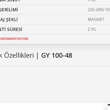
GERİLİMİ
220-240V /5
J ŞEKLİ
MAGNET
Tİ SÜRESİ
2 YIL
 DOKÜMANTASYON
 Özellikleri |
GY 100-48