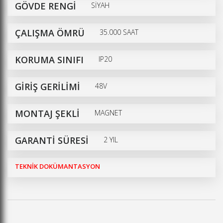
GÖVDE RENGİ
SİYAH
ÇALIŞMA ÖMRÜ
35.000 SAAT
KORUMA SINIFI
IP20
GİRİŞ GERİLİMİ
48V
MONTAJ ŞEKLİ
MAGNET
GARANTİ SÜRESİ
2 YIL
TEKNİK DOKÜMANTASYON