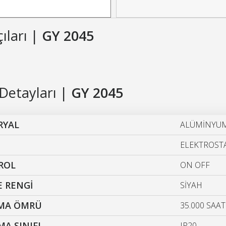
çıları |
GY 2045
Detayları |
GY 2045
RYAL
ALÜMİNYU
ELEKTROSTA
ROL
ON OFF
 RENGİ
SİYAH
ŞMA ÖMRÜ
35.000 SAAT
A SINIFI
IP20