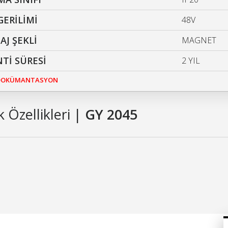
GERİLİMİ
48V
J ŞEKLİ
MAGNET
Tİ SÜRESİ
2 YIL
 DOKÜMANTASYON
 Özellikleri |
GY 2045