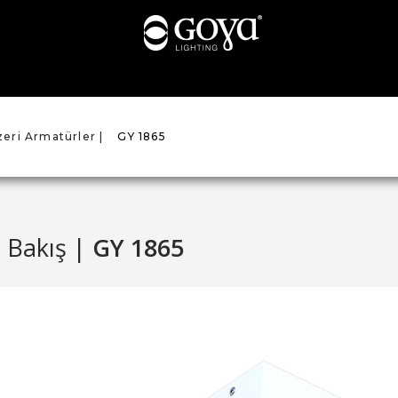
zeri Armatürler |
GY 1865
 Bakış |
GY 1865