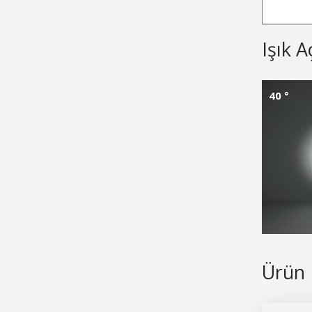
Işık A
40 °
Ürün 