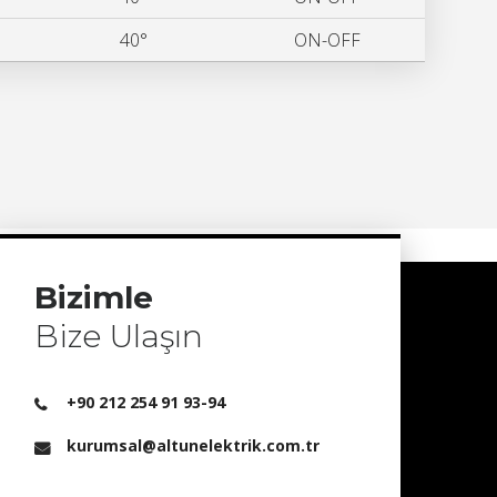
40°
ON-OFF
Bizimle
Bize Ulaşın
+90 212 254 91 93-94
kurumsal@altunelektrik.com.tr