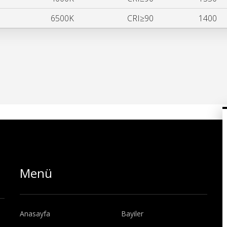
6500K
CRI≥90
1400
Menü
Anasayfa
Bayiler