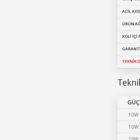
ACİL AY
ÜRÜN AĞ
KOLİ İÇİ
GARANTİ
TEKNİK
Teknik
GÜÇ
10W
10W
10W