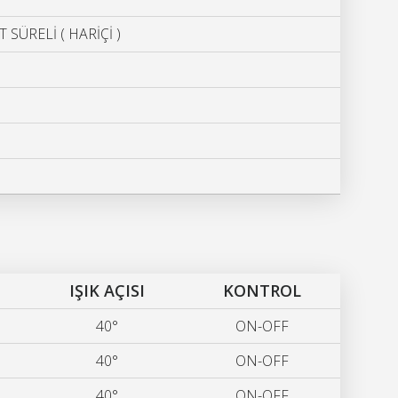
T SÜRELİ ( HARİÇİ )
IŞIK AÇISI
KONTROL
40°
ON-OFF
40°
ON-OFF
40°
ON-OFF