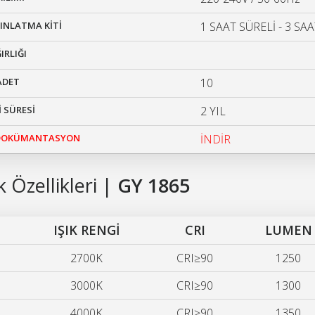
DINLATMA KİTİ
1 SAAT SÜRELİ - 3 SAA
IRLIĞI
 ADET
10
 SÜRESİ
2 YIL
 DOKÜMANTASYON
İNDİR
 Özellikleri |
GY 1865
IŞIK RENGİ
CRI
LUMEN
2700K
CRI≥90
1250
3000K
CRI≥90
1300
4000K
CRI≥90
1350