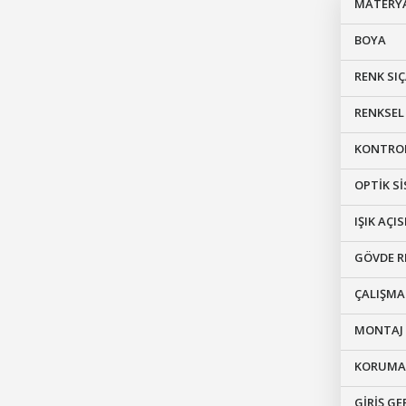
MATERY
BOYA
RENK SIÇ
RENKSE
KONTRO
OPTİK S
IŞIK AÇIS
GÖVDE R
ÇALIŞM
MONTAJ 
KORUMA 
GİRİŞ GE