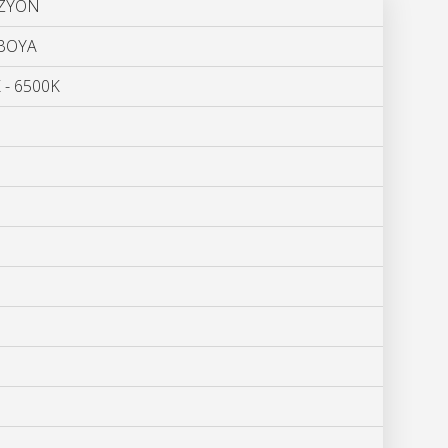
ÜZYON
 BOYA
 - 6500K
Hz