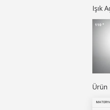
Işık A
110 °
Ürün 
MATERY