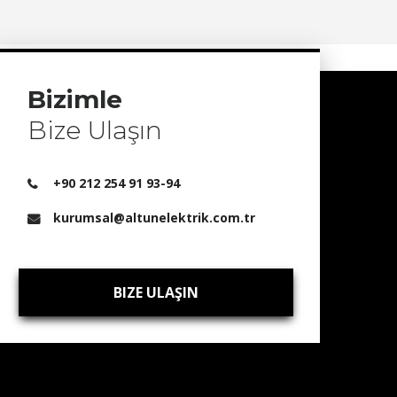
Bizimle
Bize Ulaşın
+90 212 254 91 93-94
kurumsal@altunelektrik.com.tr
BIZE ULAŞIN
BIZE ULAŞIN