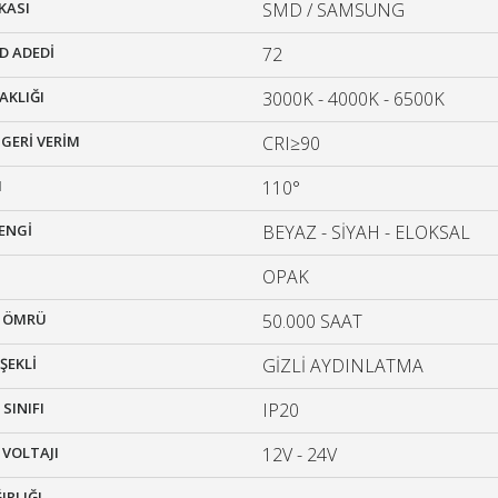
KASI
SMD / SAMSUNG
ED ADEDİ
72
AKLIĞI
3000K - 4000K - 6500K
L GERİ VERİM
CRI≥90
I
110°
ENGİ
BEYAZ - SİYAH - ELOKSAL
OPAK
A ÖMRÜ
50.000 SAAT
ŞEKLİ
GİZLİ AYDINLATMA
SINIFI
IP20
 VOLTAJI
12V - 24V
IRLIĞI