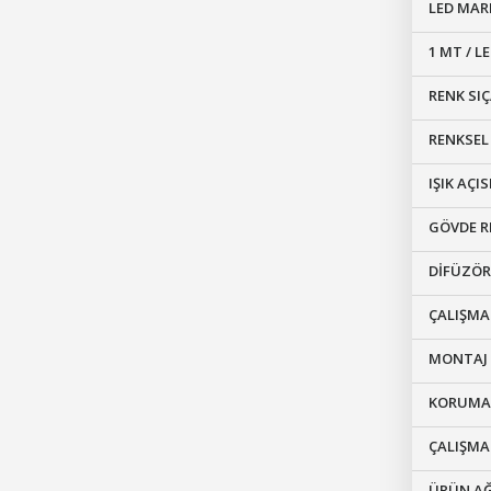
LED MAR
1 MT / L
RENK SIÇ
RENKSE
IŞIK AÇIS
GÖVDE R
DİFÜZÖR
ÇALIŞM
MONTAJ 
KORUMA 
ÇALIŞMA
ÜRÜN AĞ