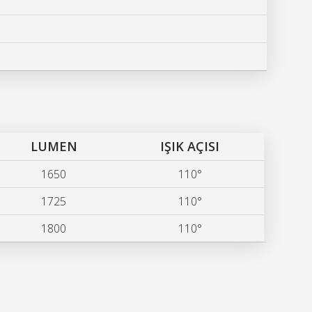
LUMEN
IŞIK AÇISI
1650
110°
1725
110°
1800
110°