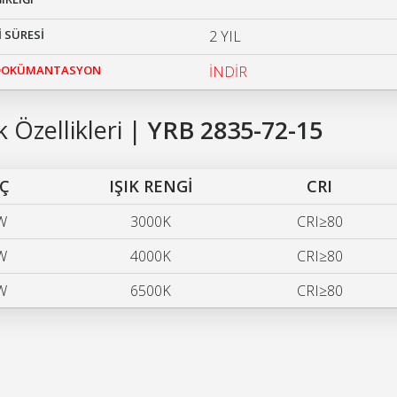
 SÜRESİ
2 YIL
 DOKÜMANTASYON
İNDİR
 Özellikleri |
YRB 2835-72-15
Ç
IŞIK RENGİ
CRI
W
3000K
CRI≥80
W
4000K
CRI≥80
W
6500K
CRI≥80