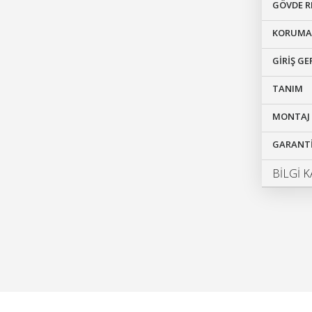
GÖVDE R
KORUMA 
GİRİŞ GE
TANIM
MONTAJ 
GARANTİ
BİLGİ K