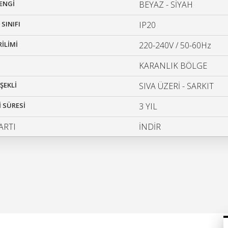
ENGİ
BEYAZ - SİYAH
SINIFI
IP20
RİLİMİ
220-240V / 50-60Hz
KARANLIK BÖLGE
ŞEKLİ
SIVA ÜZERİ - SARKIT
 SÜRESİ
3 YIL
ARTI
İNDİR