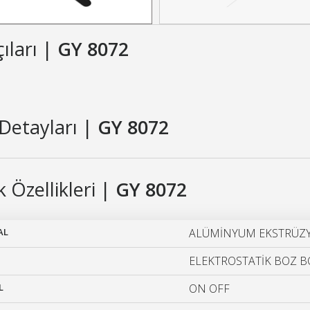
çıları |
GY 8072
Detayları |
GY 8072
 Özellikleri |
GY 8072
AL
ALÜMİNYUM EKSTRÜ
ELEKTROSTATİK BOZ B
L
ON OFF