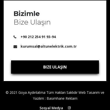
Bizimle
Bize Ulaşın
+90 212 254 91 93-94
kurumsal@altunelektrik.com.tr
BIZE ULAŞIN
BIZE ULAŞIN
© 2021 Goya Aydınlatma Tüm Hakları Saklıdır
Web Tasarım ve
Yazılım
:
Basımhane Reklam
Sosyal Medya