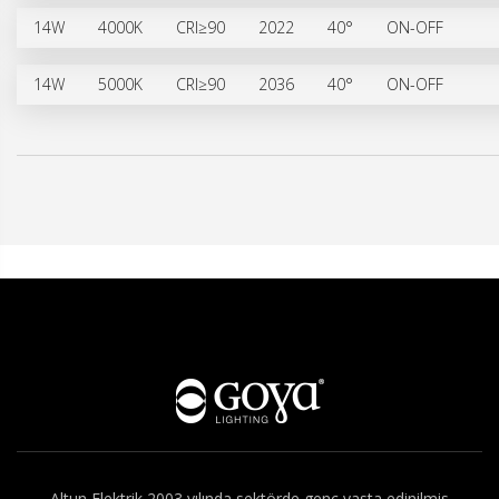
14W
4000K
CRI≥90
2022
40°
ON-OFF
14W
5000K
CRI≥90
2036
40°
ON-OFF
Hakkımızda
Altun Elektrik 2003 yılında sektörde genç yasta edinilmis