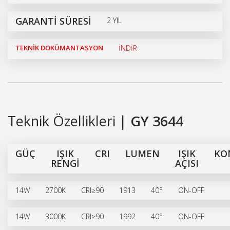
GARANTİ SÜRESİ
2 YIL
TEKNİK DOKÜMANTASYON
İNDİR
Teknik Özellikleri |
GY 3644
GÜÇ
IŞIK
CRI
LUMEN
IŞIK
KO
RENGİ
AÇISI
14W
2700K
CRI≥90
1913
40°
ON-OFF
14W
3000K
CRI≥90
1992
40°
ON-OFF