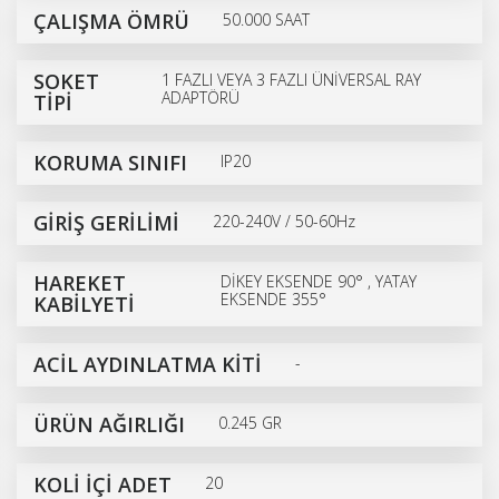
ÇALIŞMA ÖMRÜ
50.000 SAAT
SOKET
1 FAZLI VEYA 3 FAZLI ÜNİVERSAL RAY
ADAPTÖRÜ
TİPİ
KORUMA SINIFI
IP20
GİRİŞ GERİLİMİ
220-240V / 50-60Hz
HAREKET
DİKEY EKSENDE 90° , YATAY
EKSENDE 355°
KABİLYETİ
ACİL AYDINLATMA KİTİ
-
ÜRÜN AĞIRLIĞI
0.245 GR
KOLİ İÇİ ADET
20