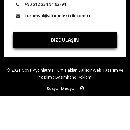
+90 212 254 91 93-94
kurumsal@altunelektrik.com.tr
BIZE ULAŞIN
BIZE ULAŞIN
© 2021 Goya Aydınlatma Tüm Hakları Saklıdır
Web Tasarım ve
Yazılım
:
Basımhane Reklam
Sosyal Medya