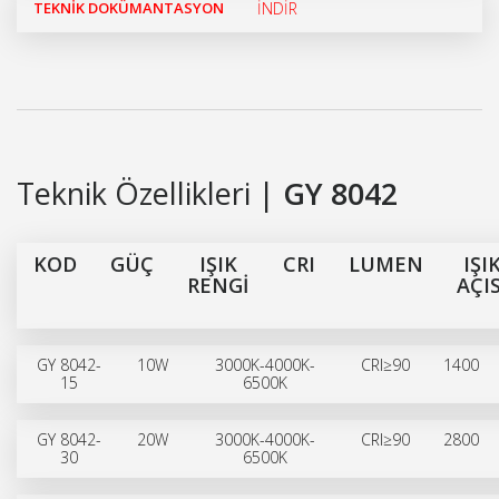
TEKNİK DOKÜMANTASYON
İNDİR
Teknik Özellikleri |
GY 8042
KOD
GÜÇ
IŞIK
CRI
LUMEN
IŞI
RENGİ
AÇIS
GY 8042-
10W
3000K-4000K-
CRI≥90
1400
15
6500K
GY 8042-
20W
3000K-4000K-
CRI≥90
2800
30
6500K