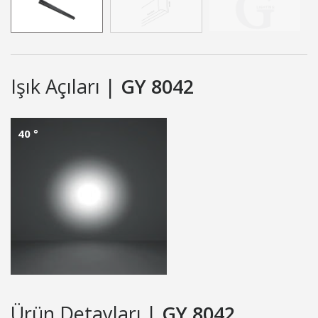
Işık Açıları |
GY 8042
40 °
Ürün Detayları |
GY 8042