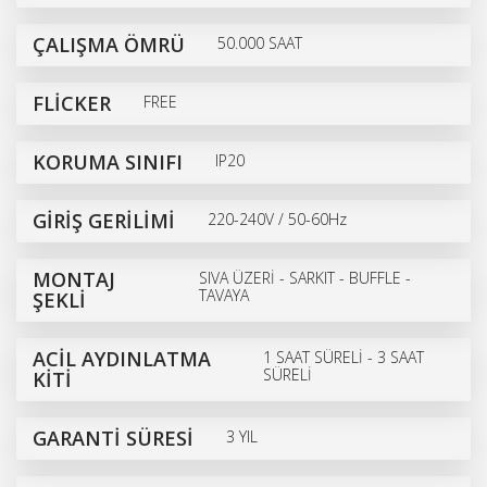
ÇALIŞMA ÖMRÜ
50.000 SAAT
FLİCKER
FREE
KORUMA SINIFI
IP20
GİRİŞ GERİLİMİ
220-240V / 50-60Hz
MONTAJ
SIVA ÜZERİ - SARKIT - BUFFLE -
TAVAYA
ŞEKLİ
ACİL AYDINLATMA
1 SAAT SÜRELİ - 3 SAAT
SÜRELİ
KİTİ
GARANTİ SÜRESİ
3 YIL