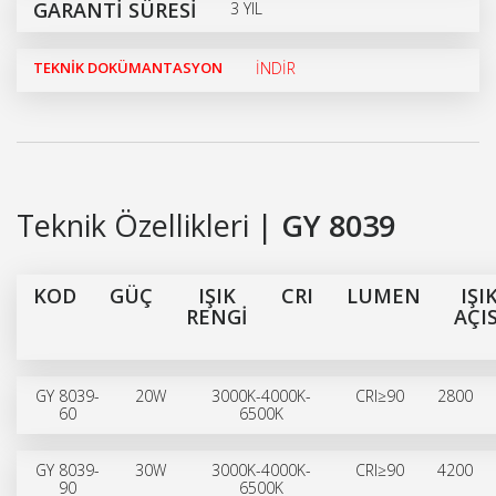
GARANTİ SÜRESİ
3 YIL
TEKNİK DOKÜMANTASYON
İNDİR
Teknik Özellikleri |
GY 8039
KOD
GÜÇ
IŞIK
CRI
LUMEN
IŞI
RENGİ
AÇIS
GY 8039-
20W
3000K-4000K-
CRI≥90
2800
60
6500K
GY 8039-
30W
3000K-4000K-
CRI≥90
4200
90
6500K