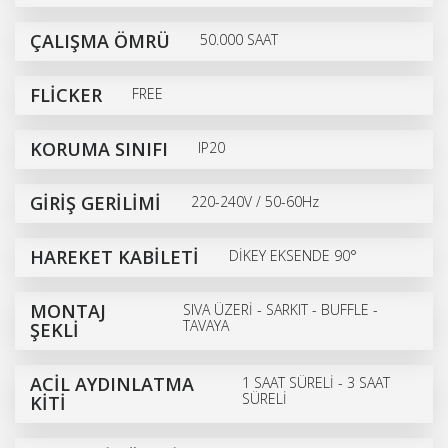
ÇALIŞMA ÖMRÜ
50.000 SAAT
FLİCKER
FREE
KORUMA SINIFI
IP20
GİRİŞ GERİLİMİ
220-240V / 50-60Hz
HAREKET KABİLETİ
DİKEY EKSENDE 90°
MONTAJ
SIVA ÜZERİ - SARKIT - BUFFLE -
TAVAYA
ŞEKLİ
ACİL AYDINLATMA
1 SAAT SÜRELİ - 3 SAAT
SÜRELİ
KİTİ