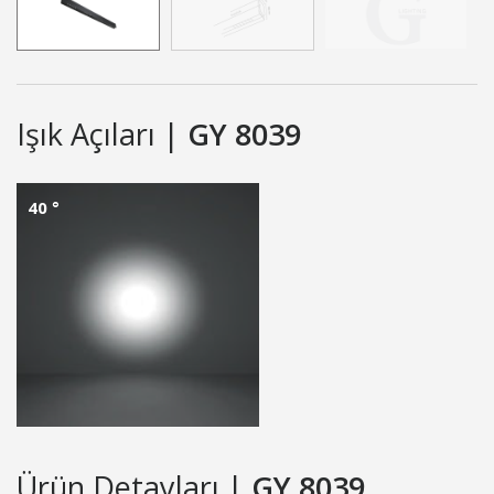
Işık Açıları |
GY 8039
40 °
Ürün Detayları |
GY 8039