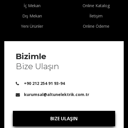
İç Mekan
Online Katalog
Dış Mekan
İletişim
Yeni Ürünler
Online Ödeme
Bizimle
Bize Ulaşın
+90 212 254 91 93-94
kurumsal@altunelektrik.com.tr
BIZE ULAŞIN
BIZE ULAŞIN