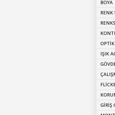
BOYA
RENK 
RENKS
KONT
OPTİK
IŞIK A
GÖVDE
ÇALI
FLİCK
KORUM
GİRİŞ 