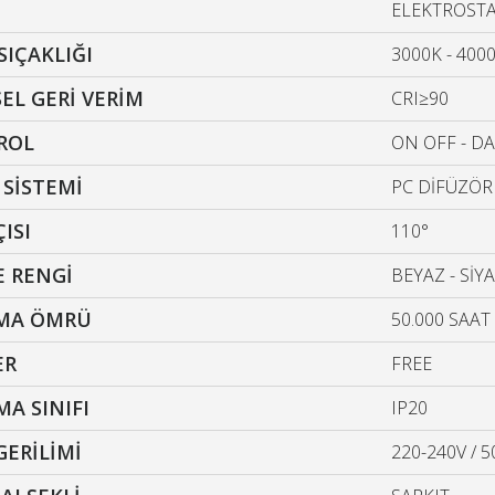
ELEKTROSTA
SIÇAKLIĞI
3000K - 400
EL GERİ VERİM
CRI≥90
ROL
ON OFF - DA
 SİSTEMİ
PC DİFÜZÖR
ÇISI
110°
 RENGİ
BEYAZ - SİY
ŞMA ÖMRÜ
50.000 SAAT
ER
FREE
A SINIFI
IP20
GERİLİMİ
220-240V 