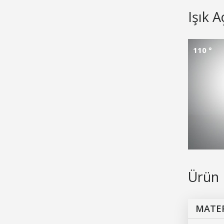
Işık A
110 °
Ürün 
MATE