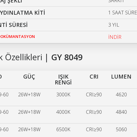
J ŞEKLİ
SARKIT
AYDINLATMA KİTİ
1 SAAT SÜREL
Tİ SÜRESİ
3 YIL
 DOKÜMANTASYON
İNDİR
 Özellikleri |
GY 8049
D
GÜÇ
IŞIK
CRI
LUMEN
RENGİ
9-60
26W+18W
3000K
CRI≥90
4620
9-60
26W+18W
4000K
CRI≥90
4840
9-60
26W+18W
6500K
CRI≥90
5060