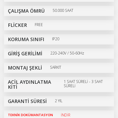
ÇALIŞMA ÖMRÜ
50.000 SAAT
FLİCKER
FREE
KORUMA SINIFI
IP20
GİRİŞ GERİLİMİ
220-240V / 50-60Hz
MONTAJ ŞEKLİ
SARKIT
ACİL AYDINLATMA
1 SAAT SÜRELİ - 3 SAAT
SÜRELİ
KİTİ
GARANTİ SÜRESİ
2 YIL
TEKNİK DOKÜMANTASYON
İNDİR