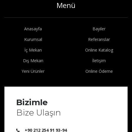
Menü
Anasayfa
Bayiler
Kurumsal
Referanslar
İç Mekan
Online Katalog
Dış Mekan
İletişim
Yeni Ürünler
Online Ödeme
Bizimle
Bize Ulaşın
+90 212 254 91 93-94