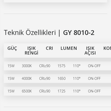
Teknik Özellikleri |
GY 8010-2
GÜÇ
IŞIK
CRI
LUMEN
IŞIK
KO
RENGİ
AÇISI
15W
3000K
CRI≥90
1575
110°
ON-OFF
15W
4000K
CRI≥90
1650
110°
ON-OFF
15W
6500K
CRI≥90
1725
110°
ON-OFF