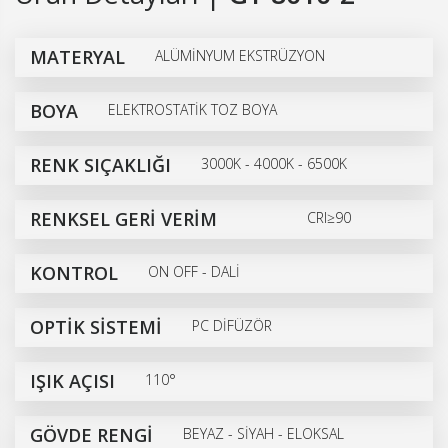
MATERYAL
ALÜMİNYUM EKSTRÜZYON
BOYA
ELEKTROSTATİK TOZ BOYA
RENK SIÇAKLIĞI
3000K - 4000K - 6500K
RENKSEL GERİ VERİM
CRI≥90
KONTROL
ON OFF - DALİ
OPTİK SİSTEMİ
PC DİFÜZÖR
IŞIK AÇISI
110°
GÖVDE RENGİ
BEYAZ - SİYAH - ELOKSAL