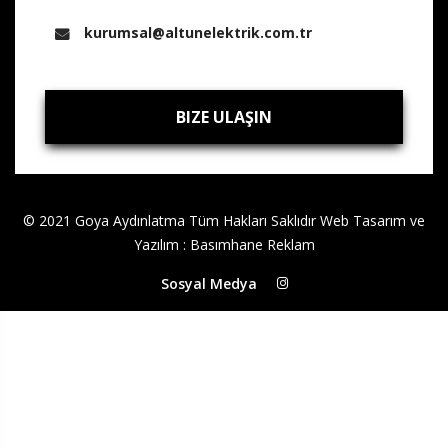
kurumsal@altunelektrik.com.tr
BIZE ULAŞIN
BIZE ULAŞIN
© 2021 Goya Aydınlatma Tüm Hakları Saklıdır
Web Tasarım ve
Yazılım
:
Basımhane Reklam
Sosyal Medya