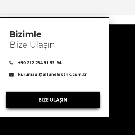
Bizimle
Bize Ulaşın
+90 212 254 91 93-94
kurumsal@altunelektrik.com.tr
BIZE ULAŞIN
BIZE ULAŞIN