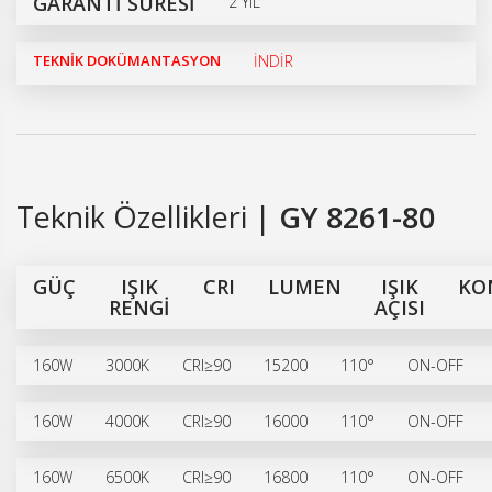
GARANTİ SÜRESİ
2 YIL
TEKNİK DOKÜMANTASYON
İNDİR
Teknik Özellikleri |
GY 8261-80
GÜÇ
IŞIK
CRI
LUMEN
IŞIK
KO
RENGİ
AÇISI
160W
3000K
CRI≥90
15200
110°
ON-OFF
160W
4000K
CRI≥90
16000
110°
ON-OFF
160W
6500K
CRI≥90
16800
110°
ON-OFF