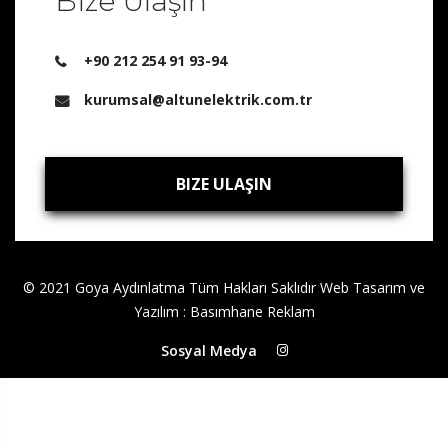
Bize Ulaşın
+90 212 254 91 93-94
kurumsal@altunelektrik.com.tr
BIZE ULAŞIN
BIZE ULAŞIN
© 2021 Goya Aydınlatma Tüm Hakları Saklıdır
Web Tasarım ve
Yazılım
:
Basımhane Reklam
Sosyal Medya