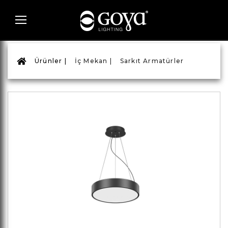
Ürünler |
İç Mekan |
Sarkıt Armatürler